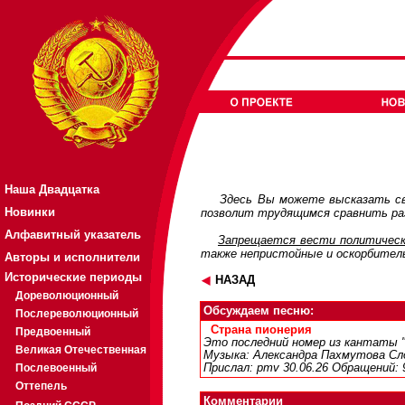
Наша Двадцатка
Здесь Вы можете высказать св
Новинки
позволит трудящимся сравнить раз
Алфавитный указатель
Запрещается вести политическ
также непристойные и оскорбител
Авторы и исполнители
Исторические периоды
НАЗАД
Дореволюционный
Обсуждаем песню:
Послереволюционный
Страна пионерия
Предвоенный
Это последний номер из кантаты 
Великая Отечественная
Музыка: Александра Пахмутова Сло
Послевоенный
Прислал: pmv 30.06.26
Обращений: 
Оттепель
Комментарии