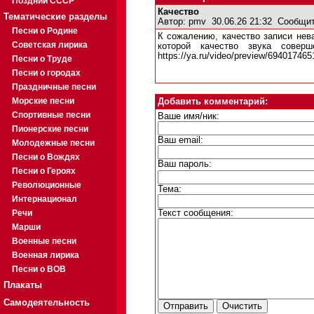
Поздний СССР
Качество
Тематические разделы
Автор:
pmv
30.06.26 21:32
Сообщит
Песни о Родине
К сожалению, качество записи нев
Советская лирика
которой качество звука совер
https://ya.ru/video/preview/69401746
Песни о Труде
Песни о городах
Праздничные песни
Морские песни
Добавить комментарий:
Спортивные песни
Ваше имя/ник:
Пионерские песни
Ваш email:
Молодежные песни
Песни о Вождях
Ваш пароль:
Песни о Героях
Революционные
Тема:
Интернационал
Речи
Текст сообщения:
Марши
Военные песни
Военная лирика
Песни о ВОВ
Плакаты
Самодеятельность