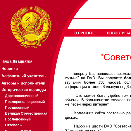
"Совет
Наша Двадцатка
Новинки
Теперь у Вас появилась возможнос
Алфавитный указатель
музыка" на DVD. Вы получите
бол
звучания
более 350 часов
), бо
Авторы и исполнители
информации а также большую подборк
Исторические периоды
Это может быть удобно тем пос
Дореволюционный
объемы. В большинстве случаев п
Послереволюционный
же песен через интернет.
Предвоенный
Коллекция сайта постоянно раст
Великая Отечественная
дисках.
Послевоенный
Оттепель
Набор из шести DVD "Советская м
"Самодеятельность".