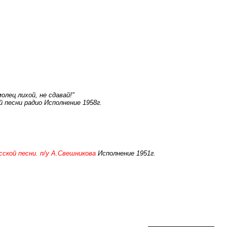
олец лихой, не сдавай!"
й песни радио Исполнение 1958г.
сской песни. п/у А.Свешникова
Исполнение 1951г.