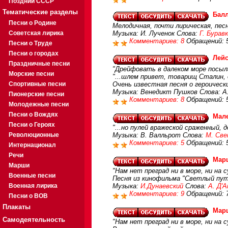
Поздний СССР
Тематические разделы
Балл
Песни о Родине
Мелодичная, почти лирическая, пес
Советская лирика
Музыка: И. Лученок Слова:
Г. Бурав
Комментариев: 8
Обращений: 
Песни о Труде
Песни о городах
Лейс
Праздничные песни
"Дрейфовать в далеком море посыла
Морские песни
"...шлем привет, товарищ Сталин, д
Спортивные песни
Очень известная песня о героическ
Музыка: Венедикт Пушков Слова: А.
Пионерские песни
Комментариев: 8
Обращений: 
Молодежные песни
Песни о Вождях
Мал
Песни о Героях
"...но пулей вражеской сраженный, д
Революционные
Музыка: В. Валльрот Слова:
М. Св
Комментариев: 5
Обращений: 
Интернационал
Речи
Марш
Марши
"Нам нет преград ни в море, ни на 
Военные песни
Песня из кинофильма "Светлый пут
Военная лирика
Музыка:
И.Дунаевский
Слова:
А. Д'
Комментариев: 9
Обращений: 
Песни о ВОВ
Плакаты
Марш
Самодеятельность
"Нам нет преград ни в море, ни на 