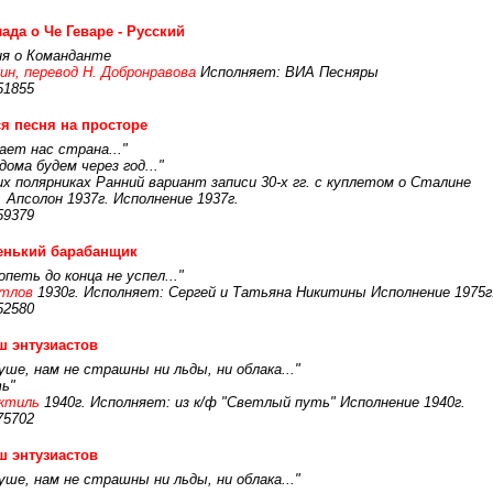
ада о Че Геваре - Русский
ня о Команданте
кин, перевод Н. Добронравова
Исполняет: ВИА Песняры
51855
я песня на просторе
ет нас страна..."
ома будем через год..."
их полярниках Ранний вариант записи 30-х гг. с куплетом о Сталине
 Апсолон 1937г. Исполнение 1937г.
59379
енький барабанщик
опеть до конца не успел..."
етлов
1930г. Исполняет: Сергей и Татьяна Никитины Исполнение 1975г
52580
 энтузиастов
суше, нам не страшны ни льды, ни облака..."
ь"
Актиль
1940г. Исполняет: из к/ф "Светлый путь" Исполнение 1940г.
75702
 энтузиастов
суше, нам не страшны ни льды, ни облака..."