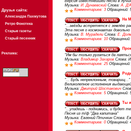
Версия известнейшей песни в лучш
Музыка:
И. Дунаевский
Слова:
А. Д'
Комментариев: 3
Обращений: 
Друзья сайта:
Александра Пахмутова
На М
Ретро Фонотека
"...звёзды встретятся с землёю ра
Эта песня о космонавтах довольн
Старые газеты
Музыка:
В. Мурадели
Слова:
Е. Дол
Старый песенник
Комментариев: 10
Обращений:
Прок
Реклама:
"Им бы только ругаться да лаяться,
Музыка:
Владимир Захаров
Слова: И
Комментариев: 25
Обращений:
Род
"... Будь непреклонным, товарищ..."
Великолепное исполнения выдающей
Музыка:
Дмитрий Шостакович
Слов
Комментариев: 5
Обращений: 
Ты и
"...упадешь - поднимись, и будет те
Песня из т/ф "Два капитана"
Музыка: Евгений Птичкин Слова: Ев
Комментариев: 0
Обращений: 