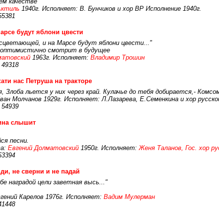
ем качестве
Актиль
1940г. Исполняет: В. Бунчиков и хор ВР Исполнение 1940г.
55381
арсе будут яблони цвести
сцветающей, и на Марсе будут яблони цвести..."
о оптимистично смотрит в будущее
матовский
1963г. Исполняет:
Владимир Трошин
 49318
ати нас Петруша на тракторе
 Злоба льется у них через край. Кулачье до тебя добирается,- Комсом
ван Молчанов 1929г. Исполняет: Л.Лазарева, Е.Семенкина и хор русско
 54939
ина слышит
ся песни.
а:
Евгений Долматовский
1950г. Исполняет:
Женя Таланов, Гос. хор ру
53394
ди, не сверни и не падай
бе наградой цели заветная высь..."
гений Карелов 1976г. Исполняет:
Вадим Мулерман
41448