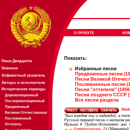
Показать:
Наша Двадцатка
Новинки
Избранные песни
Предвоенные песни (19
Алфавитный указатель
Песни Великой Отечест
Авторы и исполнители
Послевоенные песни (1
Исторические периоды
Песни "оттепели" (1956
Песни позднего СССР (
Дореволюционный
Все песни раздела
Послереволюционный
Предвоенный
Hast
Великая Отечественная
"Был вождем ты и надеждой, а тепе
Послевоенный
Русский перевод песни о великом р
Оттепель
Музыка: К. Пуэбло Исполняет: анс. 
Комментариев: 24
Обращений: