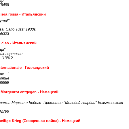
ер
78498
iera rossa - Итальянский
пути!"
а: Carlo Tuzzi 1908г.
55323
a ciao - Итальянский
ца"
ких партизан
 113812
nternationale - Голландский
de..."
Потье
38889
Morgenrot entgegen - Немецкий
времен Маркса и Бебеля. Прототип "Молодой гвардии" Безыменского
42798
heilige Krieg (Священная война) - Немецкий