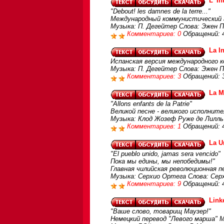
L' I
"Debout! les damnes de la terre..."
Международный коммунистический г
Музыка: П. Дегейтер Слова: Эжен 
Комментариев: 0
Обращений: 
La I
Испанская версия международного 
Музыка: П. Дегейтер Слова: Эжен П
Комментариев: 3
Обращений: 
La M
"Allons enfants de la Patrie"
Великой песне - великого исполнит
Музыка: Клод Жозеф Руже де Лилль
Комментариев: 1
Обращений: 
La U
"El pueblo unido, jamas sera vencido"
Пока мы едины, мы непобедимы!"
Главная чилийская революционная п
Музыка: Серхио Ортега Слова: Серх
Комментариев: 9
Обращений: 
Link
"Ваше слово, товарищ Маузер!"
Немецкий перевод "Левого марша" 