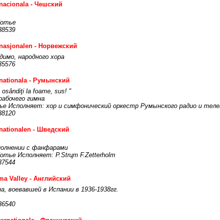
rnacionala - Чешский
Потье
38539
rnasjonalen - Норвежский
димо, народного хора
35576
rnationala - Румынский
oi, osândiţi la foame, sus! "
рабочего гимна
ье Исполняет: хор и симфонический оркестр Румынского радио и теле
38120
rnationalen - Шведский
сполнении с фанфарами
отье Исполняет: P.Strцm F.Zetterholm
37544
ma Valley - Английский
а, воевавшей в Испании в 1936-1938гг.
36540