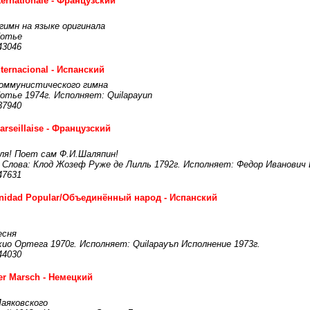
nternationale - Французский
имн на языке оригинала
Потье
43046
nternacional - Испанский
коммунистического гимна
отье 1974г. Исполняет: Quilapayun
37940
arseillaise - Французский
еля! Поет сам Ф.И.Шаляпин!
 Слова: Клод Жозеф Руже де Лилль 1792г. Исполняет: Федор Иванович
47631
nidad Popular/Объединённый народ - Испанский
есня
ио Ортега 1970г. Исполняет: Quilapayъn Исполнение 1973г.
44030
er Marsch - Немецкий
Маяковского