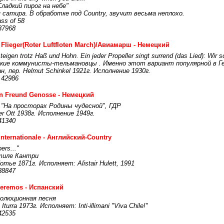
Сладкий пирог на небе"
 сатира. В обработке под Country, звучит весьма неплохо.
ss of 58
37968
 Flieger(Roter Luftfloten March)/Авиамарш - Немецкий
eigen trotz Haß und Hohn. Ein jeder Propeller singt surrend (das Lied): Wir s
цкие коммунисты-тельмановцы . Именно этот вариант популярной в Ге
, пер. Helmut Schinkel 1921г. Исполнение 1930г.
 42986
in Freund Genosse - Немецкий
 "На просторах Родины чудесной", ГДР
r Ott 1938г. Исполнение 1949г.
41340
Internationale - Английский-Country
ers..."
стиле Кантри
ье 1871г. Исполняет: Alistair Hulett, 1991
38847
eremos - Испанский
олюционная песня
turra 1973г. Исполняет: Inti-illimani "Viva Chile!"
42535