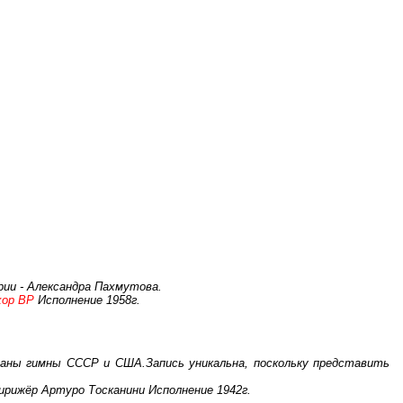
рии - Александра Пахмутова.
хор ВР
Исполнение 1958г.
ланы гимны СССР и США.Запись уникальна, поскольку представить
ирижёр Артуро Тосканини Исполнение 1942г.