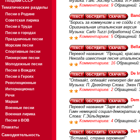
Музыка: Ганс Эйслер Слова: Й.Р.Бех
Поздний СССР
Комментариев: 9
Обращений: 
Тематические разделы
Песни о Родине
Band
Советская лирика
"Борись за коммунизм и не сойди с 
Песни о Труде
Оригинальная итальянская версия
Музыка: Carlo Tuzzi (обработка) Слов
Песни о городах
Комментариев: 5
Обращений: 
Праздничные песни
Морские песни
Bell
Спортивные песни
Перевод названия: "Прощай, красави
Пионерские песни
Некогда известная песня итальянс
Комментариев: 16
Обращений:
Молодежные песни
Песни о Вождях
De I
Песни о Героях
"Ontwaakt, ontwaakt verworpen der aar
Революционные
Музыка: П. Дегейтер Слова: Эжен 
Интернационал
Комментариев: 2
Обращений: 
Речи
Dem 
Марши
Перевод названия "Заря встаёт"
Военные песни
Гимн немецкой социал-демократии 
Военная лирика
Слова: Г.Эйльдерман
Песни о ВОВ
Комментариев: 4
Обращений: 
Плакаты
Der 
Самодеятельность
"Вставай, страна огромная!"