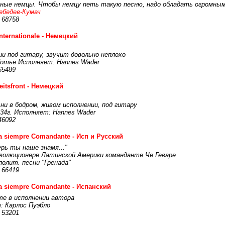
ные немцы. Чтобы немцу петь такую песню, надо обладать огромным
ебедев-Кумач
 68758
Internationale - Немецкий
ии под гитару, звучит довольно неплохо
Потье Исполняет: Hannes Wader
65489
eitsfront - Немецкий
ни в бодром, живом исполнении, под гитару
934г. Исполняет: Hannes Wader
46092
a siempre Comandante - Исп и Русский
рь ты наше знамя..."
еволюционере Латинской Америки команданте Че Геваре
полит. песни "Гренада"
 66419
a siempre Comandante - Испанский
те в исполнении автора
: Карлос Пуэбло
 53201