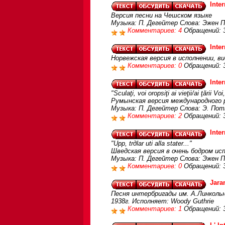
Inte
Версия песни на Чешском языке
Музыка: П. Дегейтер Слова: Эжен 
Комментариев: 4
Обращений: 
Inte
Норвежская версия в исполнении, ви
Комментариев: 0
Обращений: 
Inte
"Sculaţi, voi oropsiţi ai vieţii/ai ţării V
Румынская версия международного 
Музыка: П. Дегейтер Слова: Э. Пот
Комментариев: 2
Обращений: 
Inte
"Upp, trдlar uti alla stater..."
Шведская версия в очень бодром и
Музыка: П. Дегейтер Слова: Эжен П
Комментариев: 0
Обращений: 
Jara
Песня интербригады им. А.Линкольн
1938г. Исполняет: Woody Guthrie
Комментариев: 1
Обращений: 