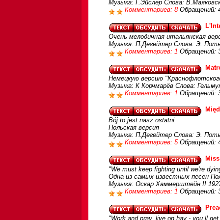
Музыка: Г.Эйслер Слова: В.Маяковс
Комментариев: 8
Обращений: 
L'In
Очень мелодичная итальянская вер
Музыка: П.Дегейтер Слова: Э. Потье
Комментариев: 1
Обращений: 
Matr
Немецкую версию "Краснофлотског
Музыка: К Корчмарёв Слова: Гельм
Комментариев: 1
Обращений: 
Międ
Bój to jest nasz ostatni
Польская версия
Музыка: П.Дегейтер Слова: Э. Пот
Комментариев: 5
Обращений: 
Miss
"We must keep fighting until we're dyin
Одна из самых известных песен По
Музыка: Оскар Хаммерштейн ІІ 192
Комментариев: 1
Обращений: 
Prea
"Work and pray, live on hay - you ll get