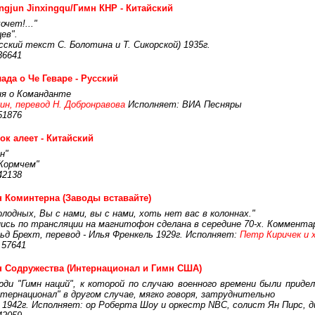
ngjun Jinxingqu/Гимн КНР - Китайский
чет!..."
ев".
сский текст С. Болотина и Т. Сикорской) 1935г.
36641
ада о Че Геваре - Русский
ня о Команданте
кин, перевод Н. Добронравова
Исполняет: ВИА Песняры
51876
ок алеет - Китайский
н"
 Кормчем"
42138
 Коминтерна (Заводы вставайте)
лодных, Вы с нами, вы с нами, хоть нет вас в колоннах."
пись по трансляции на магнитофон сделана в середине 70-х. Коммента
ьд Брехт, перевод - Илья Френкель 1929г. Исполняет:
Петр Киричек и 
 57641
 Содружества (Интернационал и Гимн США)
ди "Гимн наций", к которой по случаю военного времени были приде
тернационал" в другом случае, мягко говоря, затруднительно
 1942г. Исполняет: ор Роберта Шоу и оркестр NBC, солист Ян Пирс, д