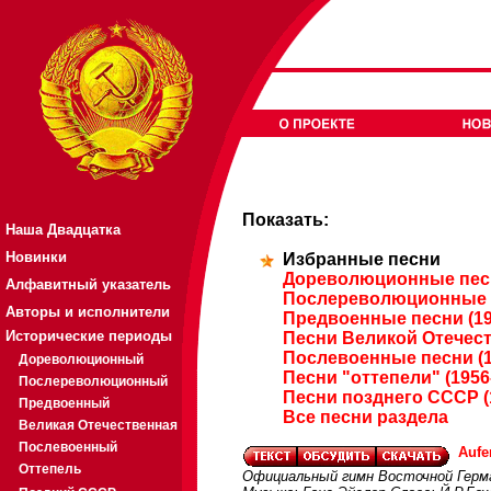
Показать:
Наша Двадцатка
Новинки
Избранные песни
Дореволюционные песн
Алфавитный указатель
Послереволюционные п
Авторы и исполнители
Предвоенные песни (19
Исторические периоды
Песни Великой Отечест
Послевоенные песни (1
Дореволюционный
Песни "оттепели" (1956
Послереволюционный
Песни позднего СССР (
Предвоенный
Все песни раздела
Великая Отечественная
Послевоенный
Aufe
Оттепель
Официальный гимн Восточной Герм