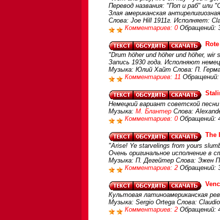
Перевод названия: "Поп и раб" или "
Злая американская антирелигиозная
Слова: Joe Hill 1911г. Исполняет: Cla
Комментариев: 0
Обращений: 
Rote
"Drum höher und höher und höher, wir st
Запись 1930 года. Исполняют неме
Музыка: Юлий Хайт Слова: П. Герман
Комментариев: 11
Обращений:
Stal
Немецкий вариант советской песни
Музыка:
М. Блантер
Слова: Alexande
Комментариев: 0
Обращений: 
The 
"Arise! Ye starvelings from yours slumb
Очень оригинальное исполнение в 
Музыка: П. Дегейтер Слова: Эжен Пот
Комментариев: 2
Обращений: 
Venc
Культовая латиноамериканская рев
Музыка: Sergio Ortega Слова: Claudio I
Комментариев: 2
Обращений: 