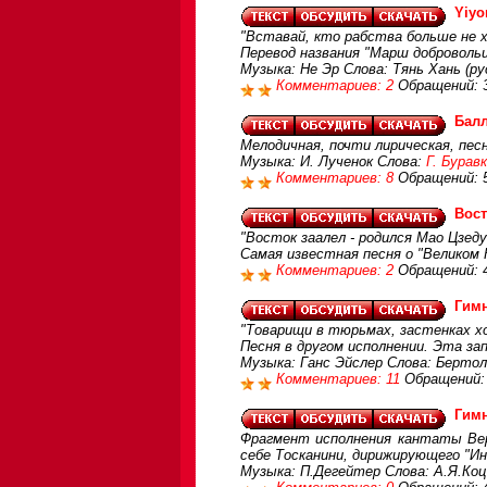
Yiyo
"Вставай, кто рабства больше не хо
Перевод названия "Марш добровольц
Музыка: Не Эр Слова: Тянь Хань (ру
Комментариев: 2
Обращений: 
Балл
Мелодичная, почти лирическая, пес
Музыка: И. Лученок Слова:
Г. Бурав
Комментариев: 8
Обращений: 
Вост
"Восток заалел - родился Мао Цзеду
Самая известная песня о "Великом
Комментариев: 2
Обращений: 
Гимн
"Товарищи в тюрьмах, застенках хо
Песня в другом исполнении. Эта за
Музыка: Ганс Эйслер Слова: Бертол
Комментариев: 11
Обращений:
Гимн
Фрагмент исполнения кантаты Вер
себе Тосканини, дирижирующего "Ин
Музыка: П.Дегейтер Слова: А.Я.Коц