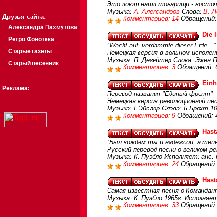
Это поют наши товарищи - восточ
Музыка:
А. Александров
Слова:
В. Л
Друзья сайта:
Комментариев: 14
Обращений:
Александра Пахмутова
Die 
Ретро Фонотека
"Wacht auf, verdammte dieser Erde..."
Старые газеты
Немецкая версия в вольном исполен
Музыка: П. Дегейтер Слова: Эжен 
Старый песенник
Комментариев: 3
Обращений: 
Einh
Реклама:
Перевод названия "Единый фронт"
Немецкая версия революционной пес
Музыка: Г.Эйслер Слова: Б.Брехт 1
Комментариев: 9
Обращений: 
Hast
"Был вождем ты и надеждой, а тепе
Русский перевод песни о великом р
Музыка: К. Пуэбло Исполняет: анс. 
Комментариев: 24
Обращений:
Hast
Самая известная песня о Командан
Музыка: К. Пуэбло 1965г. Исполняет
Комментариев: 33
Обращений: