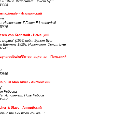
кий 1918г. Исполняет: Эрнст Буш
43208
ternazionale - Итальянский
сия
 Исполняет: F.Fosca,E.Lombardelli
36779
osen von Kronstadt - Немецкий
о марша" (1926) поёт Эрнст Буш
ут Шинкель 1926г. Исполняет: Эрнст Буш
37941
zynarodówka/Интернационал - Польский
ье
40869
isipi Ol Man River - Английский
g"
ля Робсона
7г. Исполняет: Поль Робсон
36962
cher & Slave - Английский
 pie in the sky when you die..."