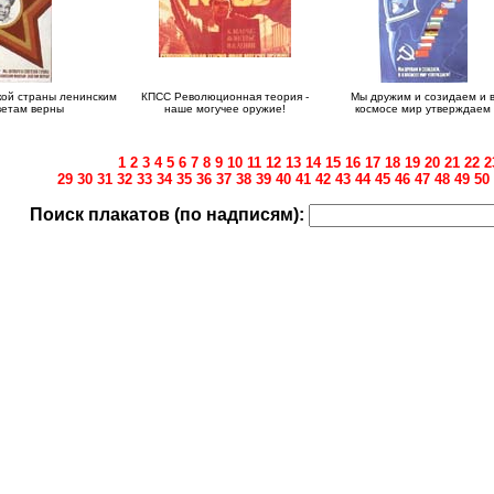
кой страны ленинским
КПСС Революционная теория -
Мы дружим и созидаем и 
ветам верны
наше могучее оружие!
космосе мир утверждаем
1
2
3
4
5
6
7
8
9
10
11
12
13
14
15
16
17
18
19
20
21
22
2
29
30
31
32
33
34
35
36
37
38
39
40
41
42
43
44
45
46
47
48
49
50
Поиск плакатов (по надписям):