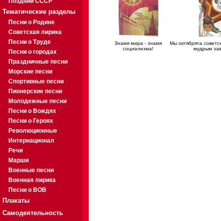
Поздний СССР
Тематические разделы
Песни о Родине
Советская лирика
Песни о Труде
Знамя мира - знамя
Мы октябрята советс
социализма!
мудрым за
Песни о городах
Праздничные песни
Морские песни
Спортивные песни
Пионерские песни
Молодежные песни
Песни о Вождях
Песни о Героях
Революционные
Интернационал
Речи
Марши
Военные песни
Военная лирика
Песни о ВОВ
Плакаты
Самодеятельность