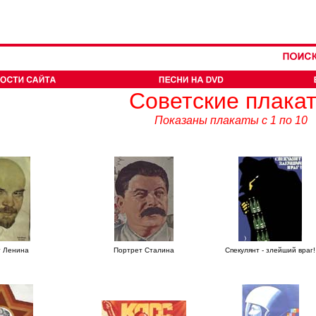
Советские плака
Показаны плакаты с 1 по 10
т Ленина
Портрет Сталина
Спекулянт - злейший враг!