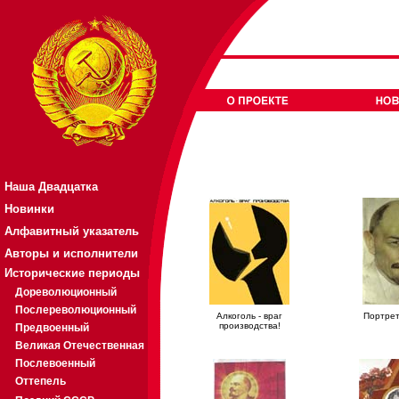
Наша Двадцатка
Новинки
Алфавитный указатель
Авторы и исполнители
Исторические периоды
Дореволюционный
Послереволюционный
Алкоголь - враг
Портре
производства!
Предвоенный
Великая Отечественная
Послевоенный
Оттепель