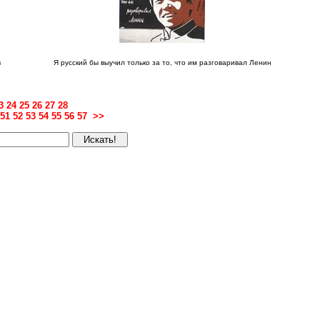
в
Я русский бы выучил только за то, что им разговаривал Ленин
3
24
25
26
27
28
51
52
53
54
55
56
57
>>