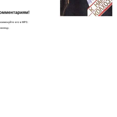
комментариям!
реименуйте его в MP3.
раницу,