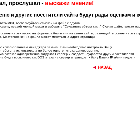
ал, прослушал -
выскажи мнение!
ню и другие посетители сайта будут рады оценкам и 
вать MP3, воспользуйтесь ссылкой на файл с другим
сылку правой кнопкой мыши и выберите "Сохранить объект как..." Скачав файл, просто пе
ссылку на эту песню на форуме, в блоге или на своем сайте, размещайте ссылку на эту ст
ю. Местоположение файла может меняться, а адрес страницы
и с использованием менеджера закачки, Вам необходимо настроить Вашу
чтобы она использовала не более одного потока одновременно.
ько потоков одновременно загружает сервер и создает неудобства другим посетителям.
а будет воспринято как DOS атака на сервер и приведет к бану Ваших IP и/или подсети.
НАЗАД