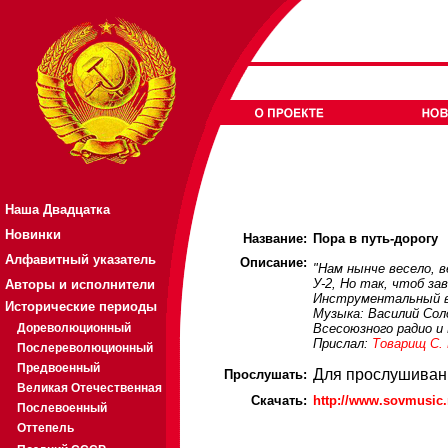
Наша Двадцатка
Новинки
Название:
Пора в путь-дорогу
Алфавитный указатель
Описание:
"Нам нынче весело, в
У-2, Но так, чтоб за
Авторы и исполнители
Инструментальный ва
Исторические периоды
Музыка: Василий Сол
Дореволюционный
Всесоюзного радио и
Прислал:
Товарищ С.
Послереволюционный
Предвоенный
Для прослушиван
Прослушать:
Великая Отечественная
Скачать:
http://www.sovmusic
Послевоенный
Оттепель