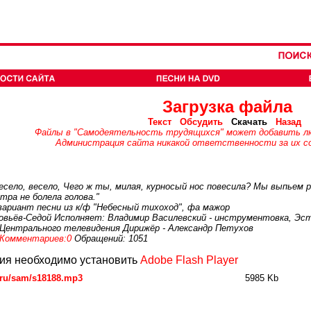
Загрузка файла
Текст
Обсудить
Скачать
Назад
Файлы в "Самодеятельность трудящихся" может добавить л
Администрация сайта никакой ответственности за их со
есело, весело, Чего ж ты, милая, курносый нос повесила? Мы выпьем 
втра не болела голова."
риант песни из к/ф "Небесный тихоход", фа мажор
овьёв-Седой Исполняет: Владимир Василевский - инструментовка, Эс
 Центрального телевидения Дирижёр - Александр Петухов
Комментариев:0
Обращений: 1051
ия необходимо установить
Adobe Flash Player
.ru/sam/s18188.mp3
5985 Kb