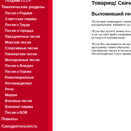
Поздний СССР
Товарищ! Скач
Тематические разделы
Песни о Родине
Выложивший пес
Советская лирика
*Если вам запрещено скачи
Песни о Труде
расширением. Нажмите на с
Песни о городах
*Если Вы хотите поместить 
а не на mp3 файл напряму
Праздничные песни
останется неизменным.
Морские песни
*Если Вы скачиваете песн
программу таким образом, 
Спортивные песни
Скачивание песен в нескол
Пионерские песни
Несоблюдение этого правил
Молодежные песни
Песни о Вождях
Песни о Героях
Революционные
Интернационал
Речи
Марши
Военные песни
Военная лирика
Песни о ВОВ
Плакаты
Самодеятельность