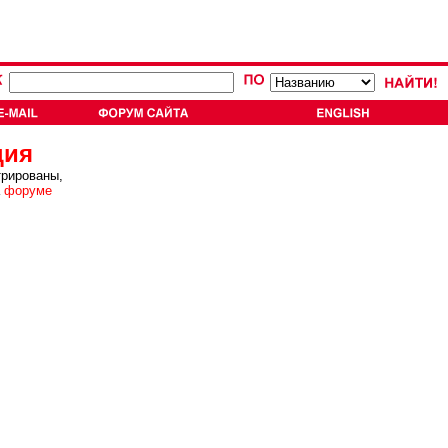
ция
трированы,
а
форуме