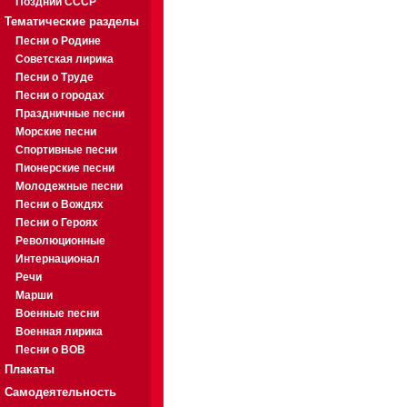
Поздний СССР
Тематические разделы
Песни о Родине
Советская лирика
Песни о Труде
Песни о городах
Праздничные песни
Морские песни
Спортивные песни
Пионерские песни
Молодежные песни
Песни о Вождях
Песни о Героях
Революционные
Интернационал
Речи
Марши
Военные песни
Военная лирика
Песни о ВОВ
Плакаты
Самодеятельность