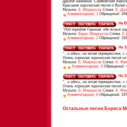
Другое название:"Сормовская лирич
Красивая лирическая песня о Волге 
Музыка:
Б. Мокроусов
Слова:
Е. До
Комментариев: 1
Обращений: 29
На В
"Под городом Горьким, где ясные зор
Музыка:
Борис Мокроусов
Слова:
Е.
Комментариев: 2
Обращений: 31
На З
"...и здесь, на этом перекрестке, 
Очень хорошая лирическая песня из
Музыка:
Б. Мокроусов
Слова:
А. Фа
Комментариев: 9
Обращений: 
На З
"...и здесь, на этом перекрестке, 
Очень хорошая лирическая песня из
Музыка:
Б. Мокроусов
Слова:
А. Фа
Комментариев: 6
Обращений: 33
Остальные песни Бориса Мо