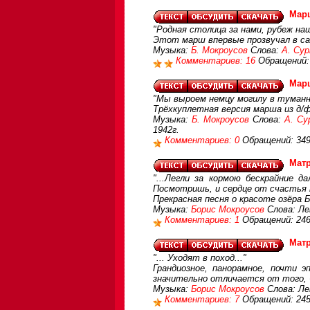
Мар
"Родная столица за нами, рубеж на
Этот марш впервые прозвучал в са
Музыка:
Б. Мокроусов
Слова:
А. Сур
Комментариев: 16
Обращений:
Мар
"Мы выроем немцу могилу в туманн
Трёхкуплетная версия марша из д/ф 
Музыка:
Б. Мокроусов
Слова:
А. Су
1942г.
Комментариев: 0
Обращений: 34
Мат
"...Легли за кормою бескрайние д
Посмотришь, и сердце от счастья п
Прекрасная песня о красоте озёра 
Музыка:
Борис Мокроусов
Слова: Ле
Комментариев: 1
Обращений: 24
Мат
"... Уходят в поход..."
Грандиозное, панорамное, почти э
значительно отличается от того, 
Музыка:
Борис Мокроусов
Слова: Ле
Комментариев: 7
Обращений: 24