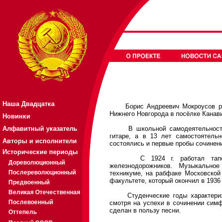
Наша Двадцатка
Борис Андреевич Мокроусов роди
Нижнего Новгорода в посёлке Канав
Новинки
Алфавитный указатель
В школьной самодеятельности н
гитаре, а в 13 лет самостоятель
Авторы и исполнители
состоялись и первые пробы сочинен
Исторические периоды
С 1924 г. работал тапёром
Дореволюционный
железнодорожников. Музыкально
Послереволюционный
техникуме, на рабфаке Московской 
факультете, который окончил в 1936 
Предвоенный
Великая Отечественная
Студенческие годы характеризов
Послевоенный
смотря на успехи в сочинении сим
сделан в пользу песни.
Оттепель