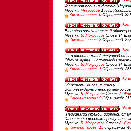
Финальная песня из фильма "Неул
Музыка:
Мокроусов
1968г. Исполня
Комментариев: 9
Обращений: 32
Кост
Еще один замечательный образец сов
Музыка:
Б. Мокроусов
Слова: И. Шам
Комментариев: 2
Обращений: 27
Кост
"... а парень с милой девушкой на 
Одно из лучших исполнений известн
Музыка:
Б. Мокроусов
Слова: И. Ша
Комментариев: 3
Обращений: 28
Куп
"Хвастать милая не стану..."
Вот легендарный пример легкой сов
Музыка:
Б. Мокроусов
Слова:
А. Фа
Комментариев: 5
Обращений: 31
Мар
"Нерушимой стеной, обороной стал
Этот марш впервые прозвучал в с
Музыка:
Б. Мокроусов
Слова:
А. Сур
Комментариев: 13
Обращений: 4