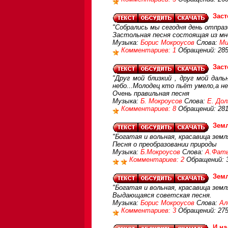
Заст
"Собрались мы сегодня день отпраз
Застольная песня состоящая из м
Музыка:
Борис Мокроусов
Слова:
Ми
Комментариев: 1
Обращений: 28
Заст
"Друг мой близкий , друг мой дал
небо...Молодец кто пьёт умело,а не
Очень правильная песня
Музыка:
Б. Мокроусов
Слова:
Е. До
Комментариев: 8
Обращений: 28
Зем
"Богатая и вольная, красавица земля
Песня о преобразовании природы
Музыка:
Б.Мокроусов
Слова:
А.Фат
Комментариев: 2
Обращений: 
Зем
"Богатая и вольная, красавица земля
Выдающаяся советская песня.
Музыка:
Борис Мокроусов
Слова:
Ал
Комментариев: 3
Обращений: 27
И на