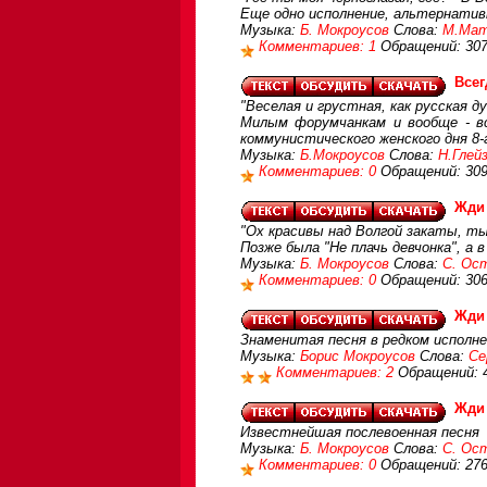
Еще одно исполнение, альтернатив
Музыка:
Б. Мокроусов
Слова:
М.Мат
Комментариев: 1
Обращений: 30
Всег
"Веселая и грустная, как русская д
Милым форумчанкам и вообще - вс
коммунистического женского дня 8-
Музыка:
Б.Мокроусов
Слова:
Н.Глей
Комментариев: 0
Обращений: 30
Жди
"Ох красивы над Волгой закаты, ты
Позже была "Не плачь девчонка", а в
Музыка:
Б. Мокроусов
Слова:
С. Ос
Комментариев: 0
Обращений: 30
Жди
Знаменитая песня в редком исполне
Музыка:
Борис Мокроусов
Слова:
Се
Комментариев: 2
Обращений: 
Жди
Известнейшая послевоенная песня
Музыка:
Б. Мокроусов
Слова:
С. Ос
Комментариев: 0
Обращений: 27