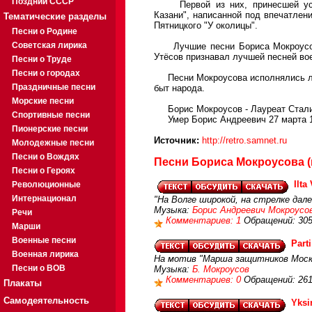
Поздний СССР
Первой из них, принесшей успе
Казани", написанной под впечатлен
Тематические разделы
Пятницкого "У околицы".
Песни о Родине
Советская лирика
Лучшие песни Бориса Мокроусова 
Утёсов признавал лучшей песней во
Песни о Труде
Песни о городах
Песни Мокроусова исполнялись луч
Праздничные песни
быт народа.
Морские песни
Борис Мокроусов - Лауреат Сталин
Спортивные песни
Умер Борис Андреевич 27 марта 1
Пионерские песни
Источник:
http://retro.samnet.ru
Молодежные песни
Песни о Вождях
Песни Бориса Мокроусова (
Песни о Героях
Ilt
Революционные
Интернационал
"На Волге широкой, на стрелке дале
Музыка:
Борис Андреевич Мокроусо
Речи
Комментариев: 1
Обращений: 30
Марши
Военные песни
Part
Военная лирика
На мотив "Марша защитников Мос
Песни о ВОВ
Музыка:
Б. Мокроусов
Комментариев: 0
Обращений: 26
Плакаты
Самодеятельность
Yksi