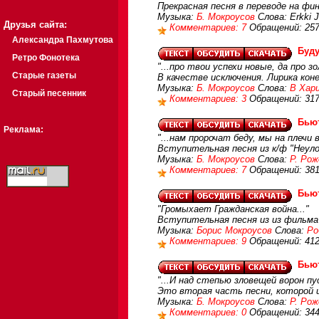
Прекрасная песня в переводе на фи
Музыка:
Б. Мокроусов
Слова: Erkki J
Друзья сайта:
Комментариев: 7
Обращений: 25
Александра Пахмутова
Буду
Ретро Фонотека
"...про твои успехи новые, да про зо
Старые газеты
В качестве исключения. Лирика коне
Музыка:
Б. Мокроусов
Слова:
В Хар
Старый песенник
Комментариев: 3
Обращений: 31
Бью
Реклама:
"...нам пророчат беду, мы на плечи в
Вступительная песня из к/ф "Неу
Музыка:
Б. Мокроусов
Слова:
Р. Ро
Комментариев: 7
Обращений: 38
Бью
"Громыхает Гражданская война..."
Вступительная песня из из фильм
Музыка:
Борис Мокроусов
Слова:
Ро
Комментариев: 9
Обращений: 41
Бью
"...И над степью зловещей ворон пу
Это вторая часть песни, которой
Музыка:
Б. Мокроусов
Слова:
Р. Ро
Комментариев: 0
Обращений: 34