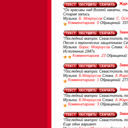
Жди
"Ох красивы над Волгой закаты, ты
Старая запись
Музыка:
Б. Мокроусов
Слова:
С. Ос
Комментариев: 0
Обращений: 33
Зав
"Последний матрос Севастополь пок
Песня о героических защитниках Се
Музыка:
Борис Мокроусов
Слова:
А
Исполнение 1947г.
Комментариев: 23
Обращений:
Зав
"Последний матрос Севастополь пок
Музыка:
Б.Мокроусов
Слова:
А.Жар
Комментариев: 1
Обращений: 27
Зав
"Последний матрос Севастополь пок
Музыка:
Б.Мокроусов
Слова:
А.Жар
Комментариев: 3
Обращений: 28
Зав
"Последний матрос Севастополь пок
Еще один вариант