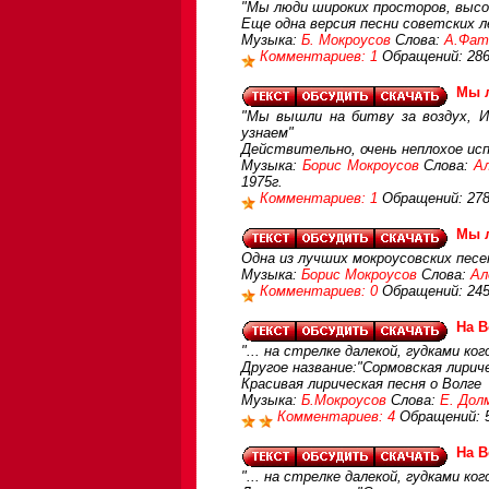
"Мы люди широких просторов, высок
Еще одна версия песни советских 
Музыка:
Б. Мокроусов
Слова:
А.Фат
Комментариев: 1
Обращений: 28
Мы 
"Мы вышли на битву за воздух, И
узнаем"
Действительно, очень неплохое исп
Музыка:
Борис Мокроусов
Слова:
А
1975г.
Комментариев: 1
Обращений: 27
Мы 
Одна из лучших мокроусовских песе
Музыка:
Борис Мокроусов
Слова:
Ал
Комментариев: 0
Обращений: 24
На В
"... на стрелке далекой, гудками ког
Другое название:"Сормовская лирич
Красивая лирическая песня о Волге
Музыка:
Б.Мокроусов
Слова:
Е. Дол
Комментариев: 4
Обращений: 
На В
"... на стрелке далекой, гудками ког