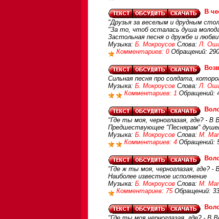
В че
"Друзья за веселым и друдным стол
"За то, чтоб осталась душа молода,
Застольная песня о дружбе и любви
Музыка:
Б. Мокроусов
Слова:
Л. Ош
Комментариев: 0
Обращений: 29
Воз
Сильная песня про солдата, которо
Музыка:
Б. Мокроусов
Слова:
Л. Ош
Комментариев: 1
Обращений: 
Вол
"Где ты моя, черноглазая, где? - В В
Предшествующее "Песнярам" душев
Музыка:
Б. Мокроусов
Слова:
М. Ма
Комментариев: 4
Обращений: 
Вол
"Где ж ты моя, черноглазая, где? - В
Наиболее известное исполнение
Музыка:
Б. Мокроусов
Слова:
М. Ма
Комментариев: 75
Обращений: 3
Вол
"Где ты моя черноглазая, где? - В В