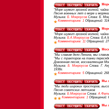
Мор
"Море шумит грозной волной, чайка
Песня военных лет о море и моряка
Музыка:
Б. Мокроусов
Слова: Б. Мок
Комментариев: 1
Обращений: 31
Мор
"Море шумит грозной волной, чайка
Музыка:
Б.А.Мокроусов
Слова: Б.А.
Комментариев: 11
Обращений: 27
Моск
"Мы славим дело Ленина, мы славим
"Мы с тракторов на танки пересяде
Довоенная песня, восхваляющая Мо
Музыка:
Б. Мокроусов
Слова: Г. Ак
1938г.
Комментариев: 5
Обращений: 26
Мы 
"Мы люди широких просторов, высок
Песня советских летчиков
Музыка:
Б.Мокроусов
Слова:
А.Фат
Комментариев: 1
Обращений: 
Мы 