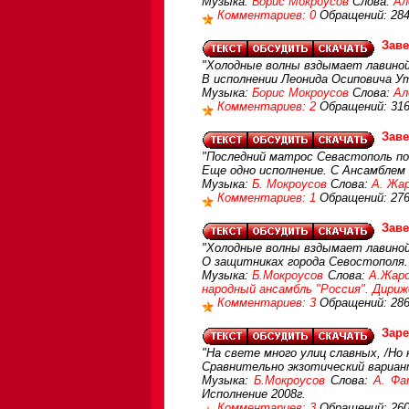
Музыка:
Борис Мокроусов
Слова:
Ал
Комментариев: 0
Обращений: 28
Зав
"Холодные волны вздымает лавиной 
В исполнении Леонида Осиповича У
Музыка:
Борис Мокроусов
Слова:
Ал
Комментариев: 2
Обращений: 31
Зав
"Последний матрос Севастополь поки
Еще одно исполнение. С Ансамблем 
Музыка:
Б. Мокроусов
Слова:
А. Жа
Комментариев: 1
Обращений: 27
Зав
"Холодные волны вздымает лавиной
О защитниках города Севостополя.
Музыка:
Б.Мокроусов
Слова:
А.Жар
народный ансамбль "Россия". Дириж
Комментариев: 3
Обращений: 28
Заре
"На свете много улиц славных, /Но 
Сравнительно экзотический вариант
Музыка:
Б.Мокроусов
Слова:
А. Фа
Исполнение 2008г.
Комментариев: 3
Обращений: 26