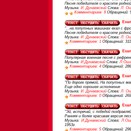
Песня победителя о красоте родной
Музыка:
И. Дунаевский
Слова:
Л. О
Комментариев: 8
Обращений: 
Ехал
"...на попутных машинах ехал с фрон
Песня победителя о красоте родной
Музыка:
И. Дунаевский
Слова:
Л. О
Комментариев: 1
Обращений: 311
Ехал
Популярная военная песня с рефрен
Музыка:
И.Дунаевский
Слова:
Л.Оша
Комментариев: 4
Обращений: 28
Ехал
"По дороге прямой, На попутных ма
Еще одно хорошее исполнение
Музыка:
И. Дунаевский
Слова:
Л. О
Комментариев: 0
Обращений: 26
Ехал
"Эй, встречай, с победой поздравля
Ранняя и более красивая версия пес
Музыка:
И.Дунаевский
Слова:
Л.Ош
1953г.
Комментариев: 5
Обращений: 29