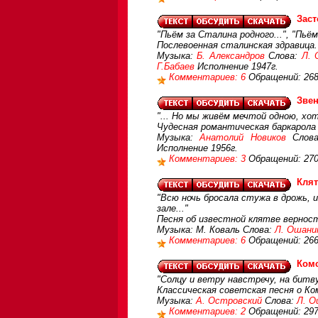
Заст
"Пьём за Сталина родного...", "Пьё
Послевоенная сталинская здравица.
Музыка:
Б. Александров
Слова:
Л. 
Г.Бабаев
Исполнение 1947г.
Комментариев: 6
Обращений: 26
Звен
"... Но мы живём мечтой одною, хот
Чудесная романтическая баркарола
Музыка:
Анатолий Новиков
Слов
Исполнение 1956г.
Комментариев: 3
Обращений: 27
Клят
"Всю ночь бросала стужа в дрожь, 
зале..."
Песня об известной клятве верност
Музыка: М. Коваль Слова:
Л. Ошани
Комментариев: 6
Обращений: 266
Ком
"Солцу и ветру навстречу, на битв
Классическая советская песня о Ко
Музыка:
А. Островский
Слова:
Л. О
Комментариев: 2
Обращений: 29