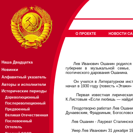
Наша Двадцатка
Лев Иванович Ошанин родился 30 
губернии в музыкальной семье, 
Новинки
поэтического дарования Ошанина.
Алфавитный указатель
Он учился в Литературном инстит
Авторы и исполнители
начал в 1930 году (повесть «Этажи» 
Исторические периоды
Первая известная лирическая пе
Дореволюционный
К.Листовым «Если любишь — найди!»
Послереволюционный
Плодотворно работал Лев Ошанин 
Предвоенный
Дунаевским, Фрадкиным, Богословск
Великая Отечественная
Послевоенный
Лев Ошанин - Лауреат Сталинской (
Оттепель
Умер Лев Иванович 31 декабря 19