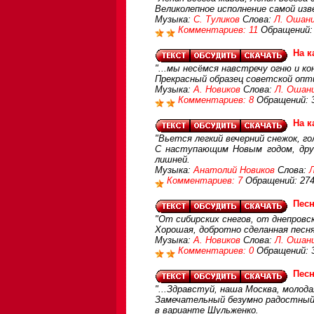
Великолепное исполнение самой изв
Музыка:
С. Туликов
Слова:
Л. Ошан
Комментариев: 11
Обращений:
На к
"...мы несёмся навстречу огню и ко
Прекрасный образец советской опт
Музыка:
А. Новиков
Слова:
Л. Ошан
Комментариев: 8
Обращений: 
На к
"Вьется легкий вечерний снежок, го
С наступающим Новым годом, друз
лишней.
Музыка:
Анатолий Новиков
Слова:
Комментариев: 7
Обращений: 27
Песн
"От сибирских снегов, от днепровс
Хорошая, добротно сделанная песн
Музыка:
А. Новиков
Слова:
Л. Ошан
Комментариев: 0
Обращений: 
Песн
"...Здравстуй, наша Москва, молод
Замечательный безумно радостный 
в варианте Шульженко.