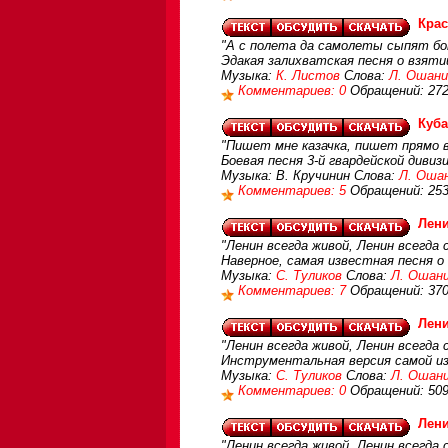
Крас
"А с полета да самолеты сыпят бо
Эдакая залихватская песня о взяти
Музыка:
К. Листов
Слова:
Л. Ошани
Комментариев: 0
Обращений: 27
Куба
"Пишет мне казачка, пишет прямо 
Боевая песня 3-й гвардейской дивиз
Музыка: В. Кручинин Слова:
Л. Оша
Комментариев: 5
Обращений: 25
Лени
"Ленин всегда живой, Ленин всегда с
Наверное, самая известная песня о 
Музыка:
С. Туликов
Слова:
Л. Ошан
Комментариев: 7
Обращений: 37
Лени
"Ленин всегда живой, Ленин всегда с
Инструментальная версия самой из
Музыка:
С. Туликов
Слова:
Л. Ошан
Комментариев: 0
Обращений: 50
Лени
"Ленин всегда живой, Ленин всегда с