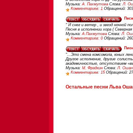
Музыка:
А. Пахмутова
Слова:
Л. О
Комментариев: 1
Обращений: 30
Песн
" И снег и ветер , и звезд ночной по
Песня в исполнении хора ( Северная 
Музыка:
А.Пахмутова
Слова:
Л. Ош
Комментариев: 0
Обращений: 26
Пио
"…Это смена комсомола, юных лен
Другое исполнение, другие солист
академичностью, отсутствием «вы
Музыка:
М. Фрадкин
Слова:
Л. Ошан
Комментариев: 15
Обращений: 2
Остальные песни Льва Ошан