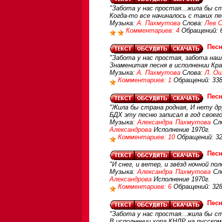
"Забота у нас простая...жила бы ст
Когда-то все начиналось с таких пес
Музыка:
А. Пахмутова
Слова:
Лев 
Комментариев: 4
Обращений: 
Песн
"Забота у нас простая, забота наша
Знаменитая песня в исполнении Кра
Музыка:
А. Пахмутова
Слова:
Л. О
Комментариев: 1
Обращений: 33
Песн
"Жила бы страна родная, И нету дру
БДХ эту песню записал в год своего
Музыка:
Александра Пахмутова
Сл
Александрова
Исполнение 1970г.
Комментариев: 10
Обращений: 3
Песн
"И снег, и ветер, и звёзд ночной п
Музыка:
Александра Пахмутова
Сл
Александрова
Исполнение 1970г.
Комментариев: 6
Обращений: 32
Песн
"Забота у нас простая...жила бы ст
В исполнении хора КНДР на русском