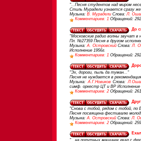
"...Песня студентов над миром нес
Стиль Мурадели узнается сразу же
Музыка:
В. Мурадели
Слова:
Л. Оша
Комментариев: 1
Обращений: 29
До с
"Московские радио волны звучат в 
Пл. №27359 Песня в другом исполне
Музыка:
А. Островский
Слова:
Л. 
Исполнение 1956г.
Комментариев: 1
Обращений: 29
Дор
"Эх, дороги, пыль да туман..."
Песня не нуждается в рекомендация
Музыка:
А.Г.Новиков
Слова:
Л.Оша
симф. оркестр ЦТ и ВР Исполнение 
Комментариев: 2
Обращений: 26
Друг
"Снова с тобой, рядом с тобой, по
Песня посвящена фестивалю молод
Музыка:
А. Островский
Слова:
Л. О
Комментариев: 2
Обращений: 25
Ехал
"...на попутных машинах ехал с фрон