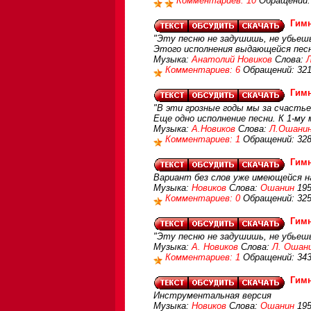
Комментариев: 10
Обращений:
Гим
"Эту песню не задушишь, не убьешь
Этого исполнения выдающейся песн
Музыка:
Анатолий Новиков
Слова:
Комментариев: 6
Обращений: 32
Гим
"В эти грозные годы мы за счастье
Еще одно исполнение песни. К 1-му м
Музыка:
А.Новиков
Слова:
Л.Ошани
Комментариев: 1
Обращений: 32
Гим
Вариант без слов уже имеющейся н
Музыка:
Новиков
Слова:
Ошанин
195
Комментариев: 0
Обращений: 32
Гим
"Эту песню не задушишь, не убьешь
Музыка:
А. Новиков
Слова:
Л. Ошан
Комментариев: 1
Обращений: 34
Гим
Инструментальная версия
Музыка:
Новиков
Слова:
Ошанин
195