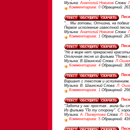
Музыка:
Анатолий Новиков
Слова:
Комментариев: 0
Обращений: 26
Песн
"... Мы готовы, Отчизна, на подвиг
Первое исполнение известной песни
Музыка:
Анатолий Новиков
Слова:
Комментариев: 1
Обращений: 26
Песн
"Но в мире нет прекрасней красоты
Отличная песня из фильма "Поэма о
Музыка: В.Шаинский Слова:
Л.Ошан
Комментариев: 4
Обращений: 30
Песн
Вариант с текстом и исполнением,
Музыка: В. Шаинский Слова:
Л. Оша
Комментариев: 1
Обращений: 25
Песн
"Забота у нас простая...жила бы ст
Из фильма "По ту сторону". С хоро
Музыка:
А. Пахмутова
Слова:
Л. О
Комментариев: 5
Обращений: 41
Песн