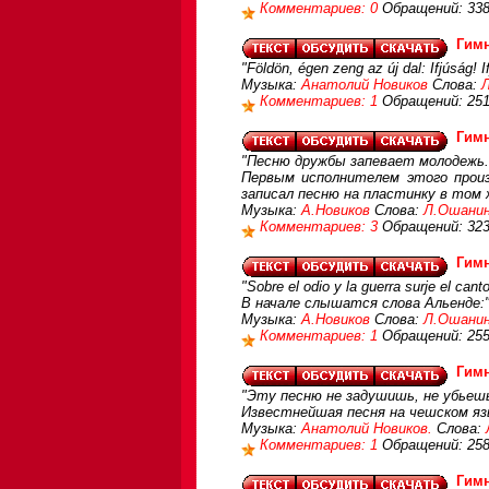
Комментариев: 0
Обращений: 33
Гимн
"Földön, égen zeng az új dal: Ifjúság! If
Музыка:
Анатолий Новиков
Слова:
Л
Комментариев: 1
Обращений: 25
Гим
"Песню дружбы запевает молодежь..
Первым исполнителем этого произ
записал песню на пластинку в том ж
Музыка:
А.Новиков
Слова:
Л.Ошани
Комментариев: 3
Обращений: 32
Гимн
"Sobre el odio y la guerra surje el can
В начале слышатся слова Альенде:
Музыка:
А.Новиков
Слова:
Л.Ошани
Комментариев: 1
Обращений: 25
Гимн
"Эту песню не задушишь, не убьешь
Известнейшая песня на чешском яз
Музыка:
Анатолий Новиков.
Слова:
Комментариев: 1
Обращений: 25
Гимн