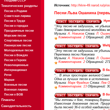
Поздний СССР
Источник:
http://kkre-49.narod.ru/p/o
Тематические разделы
Песни о Родине
Песни Льва Ошанина (первы
Советская лирика
Hym
Песни о Труде
Песни о городах
"Эту песню не задушишь, не убьеш
"Гимн демократической молодёжи ми
Праздничные песни
Музыка:
А. Новиков
Слова:
Л. Ошани
Морские песни
Комментариев: 2
Обращений: 26
Спортивные песни
Welt
Пионерские песни
Молодежные песни
"Эту песню не задушишь не убъешь
Перепевка песни Новикова
Песни о Вождях
Музыка:
А. Новиков
Слова:
Л. Ошан
Песни о Героях
Комментариев: 2
Обращений: 271
Революционные
В бе
Интернационал
Речи
"... В этих просторах великой Сов
Одна из лучших песен в исполнении 
Марши
Музыка:
Марк Фрадкин
Слова:
Лев 
Военные песни
Комментариев: 13
Обращений: 3
Военная лирика
В бо
Песни о ВОВ
Плакаты
"Мы готовы к бою, товарищ Вороши
Известная довоенная песня. Приур
Самодеятельность
была песней 36-й особой кавдивизии