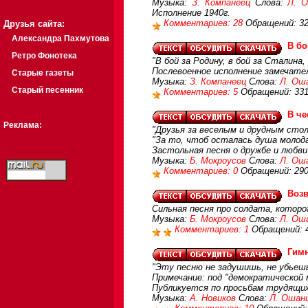
Музыка:
З. Компанеец
Слова:
Л. 
Исполнение 1940г.
Комментариев: 28
Обращений: 3
Друзья сайта:
Александра Пахмутова
В бо
Ретро Фонотека
"В бой за Родину, в бой за Сталина,
Послевоенное исполнение замечател
Старые газеты
Музыка:
З. Компанеец
Слова:
Л. Ош
Старый песенник
Комментариев: 5
Обращений: 33
В че
Реклама:
"Друзья за веселым и друдным стол
"За то, чтоб осталась душа молода,
Застольная песня о дружбе и любви
Музыка:
Б. Мокроусов
Слова:
Л. Ош
Комментариев: 0
Обращений: 29
Воз
Сильная песня про солдата, которо
Музыка:
Б. Мокроусов
Слова:
Л. Ош
Комментариев: 1
Обращений: 
Гим
"Эту песню не задушишь, не убьешь
Примечание: под "демократической
Публикуется по просьбам трудящи
Музыка:
А. Новиков
Слова:
Л. Ошан